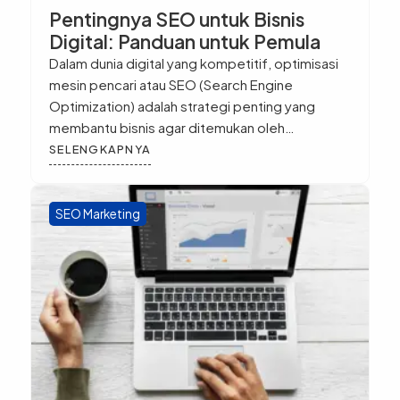
Pentingnya SEO untuk Bisnis
Digital: Panduan untuk Pemula
Dalam dunia digital yang kompetitif, optimisasi
mesin pencari atau SEO (Search Engine
Optimization) adalah strategi penting yang
membantu bisnis agar ditemukan oleh
pelanggan yang relevan di internet. SEO
SELENGKAPNYA
memungkinkan website Anda muncul di hasil
pencarian Google, meningkatkan traffic organik,
dan membantu bisnis Anda menarik audiens
SEO Marketing
yang tertarget. Apa Itu SEO dan Mengapa
Penting untuk Bisnis […]