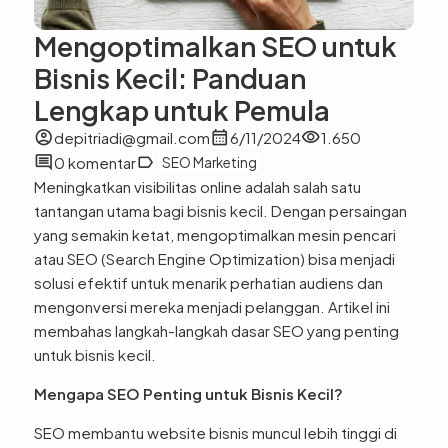
Mengoptimalkan SEO untuk
Bisnis Kecil: Panduan
Lengkap untuk Pemula
account_circle
calendar_month
visibility
depitriadi@gmail.com
6/11/2024
1.650
comment
label
0 komentar
SEO Marketing
Meningkatkan visibilitas online adalah salah satu
tantangan utama bagi bisnis kecil. Dengan persaingan
yang semakin ketat, mengoptimalkan mesin pencari
atau SEO (Search Engine Optimization) bisa menjadi
solusi efektif untuk menarik perhatian audiens dan
mengonversi mereka menjadi pelanggan. Artikel ini
membahas langkah-langkah dasar SEO yang penting
untuk bisnis kecil.
Mengapa SEO Penting untuk Bisnis Kecil?
SEO membantu website bisnis muncul lebih tinggi di