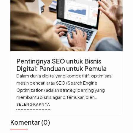
Pentingnya SEO untuk Bisnis
Digital: Panduan untuk Pemula
Dalam dunia digital yang kompetitif, optimisasi
mesin pencari atau SEO (Search Engine
Optimization) adalah strategi penting yang
membantu bisnis agar ditemukan oleh
pelanggan yang relevan di internet. SEO
SELENGKAPNYA
memungkinkan website Anda muncul di hasil
pencarian Google, meningkatkan traffic organik,
Komentar (0)
dan membantu bisnis Anda menarik audiens
yang tertarget. Apa Itu SEO dan Mengapa