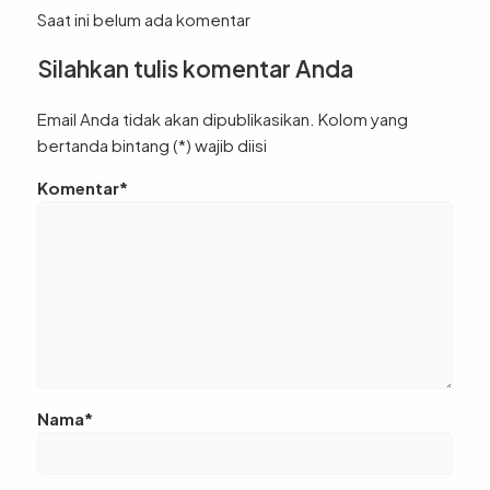
Saat ini belum ada komentar
Penting untuk Bisnis […]
Silahkan tulis komentar Anda
Email Anda tidak akan dipublikasikan. Kolom yang
bertanda bintang (*) wajib diisi
Komentar*
Nama*