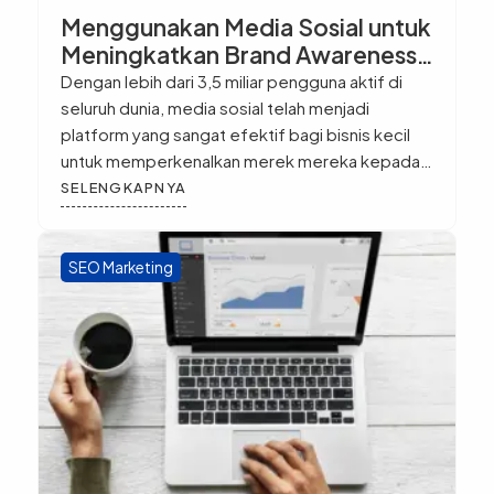
Menggunakan Media Sosial untuk
Meningkatkan Brand Awareness
Bisnis Kecil Anda
Dengan lebih dari 3,5 miliar pengguna aktif di
seluruh dunia, media sosial telah menjadi
platform yang sangat efektif bagi bisnis kecil
untuk memperkenalkan merek mereka kepada
publik. Membangun brand awareness melalui
SELENGKAPNYA
media sosial bukan hanya tentang meningkatkan
jumlah pengikut, tetapi juga tentang
membangun hubungan yang kuat dan
SEO Marketing
kepercayaan dengan audiens. Berikut ini adalah
langkah-langkah penting […]